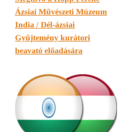
Ázsiai Művészeti Múzeum
India / Dél-ázsiai
Gyűjtemény kurátori
beavató előadására