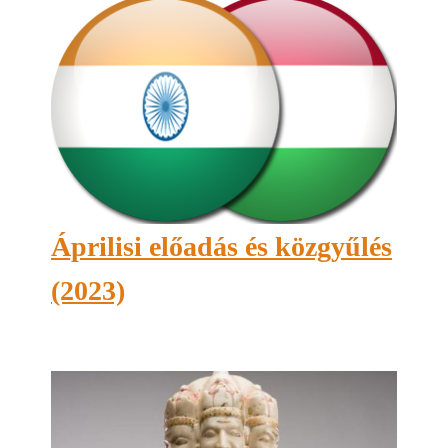
Áprilisi előadás és közgyűlés
(2023)