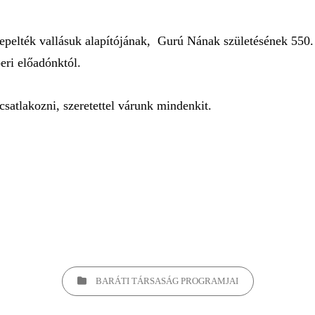
pelték vallásuk alapítójának, Gurú Nának születésének 550. é
eri előadónktól.
 csatlakozni, szeretettel várunk mindenkit.
BARÁTI TÁRSASÁG PROGRAMJAI