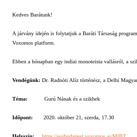
Kedves Barátunk!
A járvány idején is folytatjuk a Baráti Társaság program
Voxomos platform.
Ebben a hónapban egy indiai monoteista vallásról, a szi
Vendégünk:
Dr. Radnóti Alíz történész, a Delhi Magyar
Téma:
Gurú Nának és a szikhek
Időpont:
2020. október 21, szerda, 17.30
Helyszín:
https://eoibudapest.voxomos.ai/MIBT