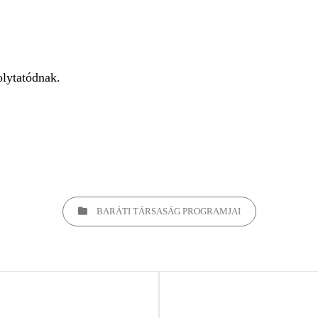
olytatódnak.
BARÁTI TÁRSASÁG PROGRAMJAI
Next