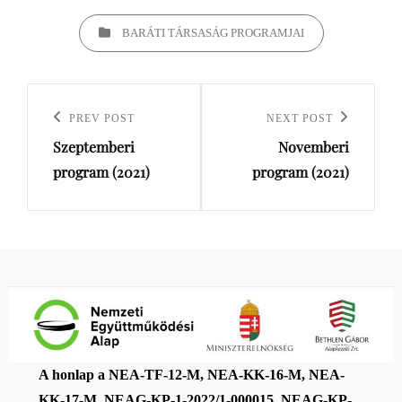
BARÁTI TÁRSASÁG PROGRAMJAI
PREV POST
NEXT POST
Previous
Next
Szeptemberi
Novemberi
Post
Post
program (2021)
program (2021)
A honlap a NEA-TF-12-M, NEA-KK-16-M, NEA-
KK-17-M, NEAG-KP-1-2022/1-000015, NEAG-KP-