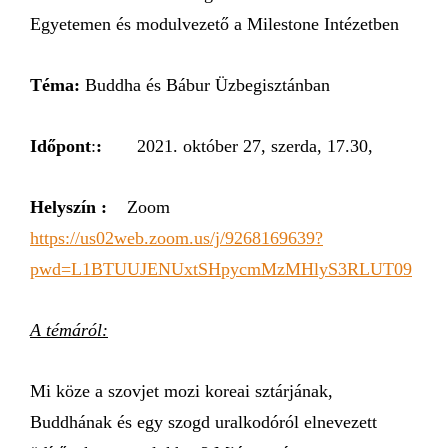
Egyetemen és modulvezető a Milestone Intézetben
Téma:
Buddha és Bábur Üzbegisztánban
Időpont
:
:
2021. október 27, szerda, 17.30,
Helyszín :
Zoom
https://us02web.zoom.us/j/9268169639?
pwd=L1BTUUJENUxtSHpycmMzMHlyS3RLUT09
A témáról:
Mi köze a szovjet mozi koreai sztárjának,
Buddhának és egy szogd uralkodóról elnevezett