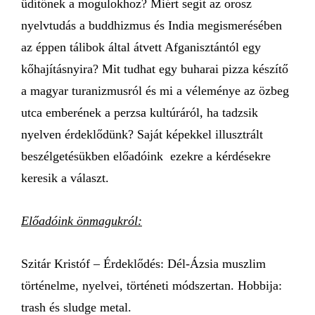
üdítőnek a mogulokhoz? Miért segít az orosz
nyelvtudás a buddhizmus és India megismerésében
az éppen tálibok által átvett Afganisztántól egy
kőhajításnyira? Mit tudhat egy buharai pizza készítő
a magyar turanizmusról és mi a véleménye az özbeg
utca emberének a perzsa kultúráról, ha tadzsik
nyelven érdeklődünk? Saját képekkel illusztrált
beszélgetésükben előadóink ezekre a kérdésekre
keresik a választ.
Előadóink önmagukról:
Szitár Kristóf – Érdeklődés: Dél-Ázsia muszlim
történelme, nyelvei, történeti módszertan. Hobbija:
trash és sludge metal.