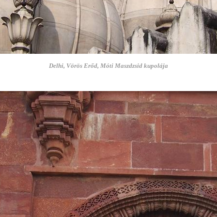
Delhi, Vörös Erőd, Móti Maszdzsid kupolája