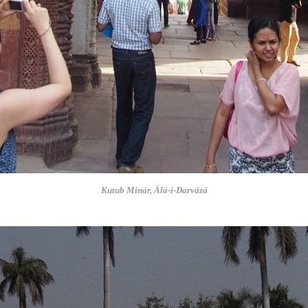
Kutub Mínár, Álá-i-Darvázá