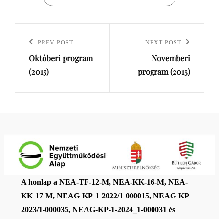
PREV POST
NEXT POST
Previous
Next
Októberi program
Novemberi
Post
Post
(2015)
program (2015)
A honlap a NEA-TF-12-M, NEA-KK-16-M, NEA-
KK-17-M, NEAG-KP-1-2022/1-000015, NEAG-KP-
2023/1-000035, NEAG-KP-1-2024_1-000031 és