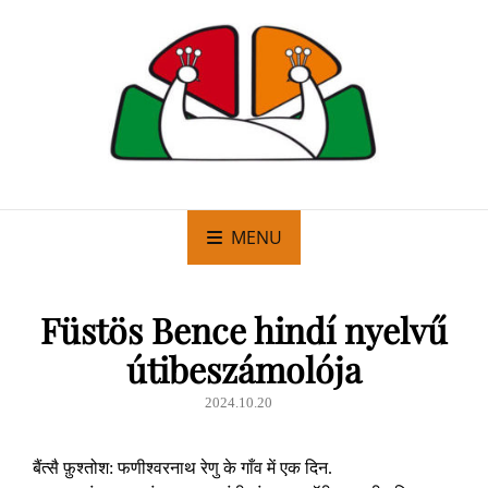
MENU
Füstös Bence hindí nyelvű
útibeszámolója
2024.10.20
बैंत्सै फ़ुश्तोश: फणीश्वरनाथ रेणु के गाँव में एक दिन.